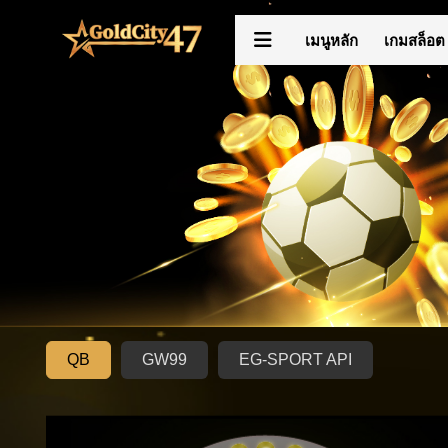
เมนูหลัก
เกมสล็อต
QB
GW99
EG-SPORT API