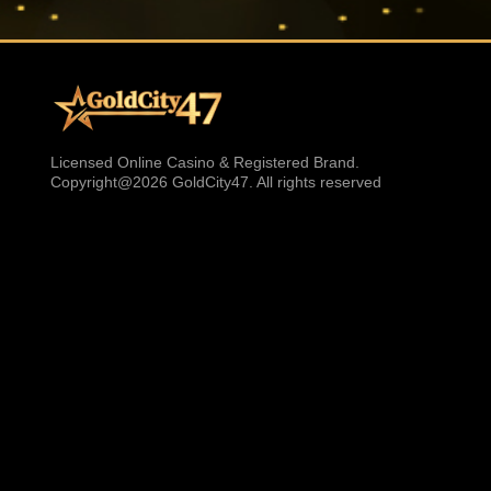
Licensed Online Casino & Registered Brand.
Copyright@2026 GoldCity47. All rights reserved